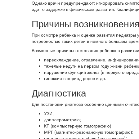
Однако врачи предупреждают: игнорировать симптом
идет о задержке в физическом развитии. Квалифиц
Причины возникновени
При осмотре ребенка и оценке развития педиатры 
потребностью таких детей в немного большем врем
Возможные причины отставания ребенка в развитии
переохлаждение, отравление, инфицировани
тяжелые недуги на первом году жизни ребенк
нарушение функций желез (в первую очередь 
гипоксия в период родов и др.
Диагностика
Для постановки диагноза особенно ценными считаю
УЗИ;
допплерометрию;
КТ (компьютерную томографию);
МРТ (магнитно-резонансную томографию);
гистеросальпингографию (для девочек);