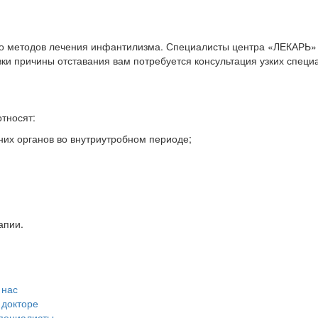
ло методов лечения инфантилизма. Специалисты центра «ЛЕКАРЬ»
вки причины отставания вам потребуется консультация узких спец
тносят:
них органов во внутриутробном периоде;
апии.
 нас
 докторе
пециалисты