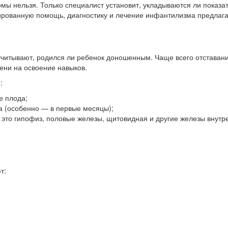
ы нельзя. Только специалист установит, укладываются ли показат
ированную помощь, диагностику и лечение инфантилизма предлага
я
учитывают, родился ли ребенок доношенным. Чаще всего отставани
ени на освоение навыков.
:
е плода;
а (особенно — в первые месяцы);
это гипофиз, половые железы, щитовидная и другие железы внутр
т: