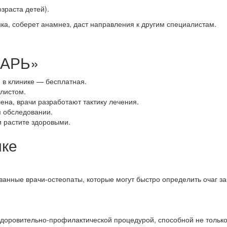
зраста детей).
ка, соберет анамнез, даст направления к другим специалистам.
КАРЬ»
я в клинике — бесплатная.
листом.
ена, врачи разработают тактику лечения.
м обследовании.
и растите здоровыми.
ике
анные врачи-остеопаты, которые могут быстро определить очаг з
доровительно-профилактической процедурой, способной не только 