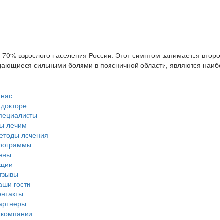
е 70% взрослого населения России. Этот симптом занимается втор
дающиеся сильными болями в поясничной области, являются наибо
 нас
 докторе
пециалисты
ы лечим
етоды лечения
рограммы
ены
кции
тзывы
аши гости
онтакты
артнеры
 компании