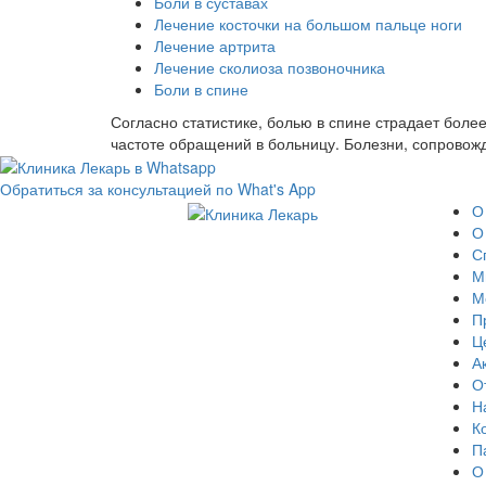
Боли в суставах
Лечение косточки на большом пальце ноги
Лечение артрита
Лечение сколиоза позвоночника
Боли в спине
Согласно статистике, болью в спине страдает боле
частоте обращений в больницу. Болезни, сопровож
Обратиться за консультацией по What's App
О
О
С
М
М
П
Ц
А
О
Н
К
П
О