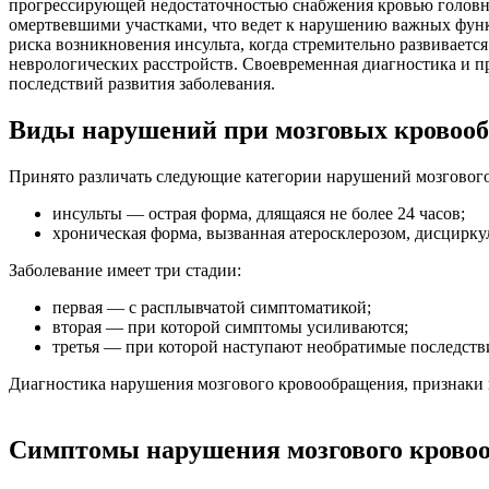
прогрессирующей недостаточностью снабжения кровью головно
омертвевшими участками, что ведет к нарушению важных функ
риска возникновения инсульта, когда стремительно развивает
неврологических расстройств. Своевременная диагностика и 
последствий развития заболевания.
Виды нарушений при мозговых кровоо
Принято различать следующие категории нарушений мозговог
инсульты — острая форма, длящаяся не более 24 часов;
хроническая форма, вызванная атеросклерозом, дисцирку
Заболевание имеет три стадии:
первая — с расплывчатой симптоматикой;
вторая — при которой симптомы усиливаются;
третья — при которой наступают необратимые последств
Диагностика нарушения мозгового кровообращения, признаки к
Симптомы нарушения мозгового крово