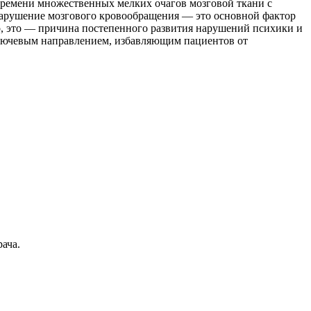
времени множественных мелких очагов мозговой ткани с
нарушение мозгового кровообращения — это основной фактор
го, это — причина постепенного развития нарушений психики и
ключевым направлением, избавляющим пациентов от
ача.