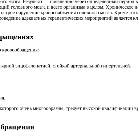
го мозга. Результат — появлению через определенный период 
ций головного мозга и всего организма в целом. Хроническое 
ся острое нарушение кровоснабжения головного мозга. Кроме то
проведение адекватных терапевтических мероприятий является 
бращениях
о кровообращения:
лярной энцефалопатией, стойкой артериальной гипертензией.
ия.
оторого очень многообразны, требует высокой квалификации вр
обращения