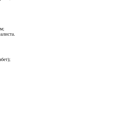
м;
алиста.
бет);