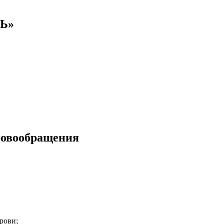
РЬ»
ровообращения
рови;