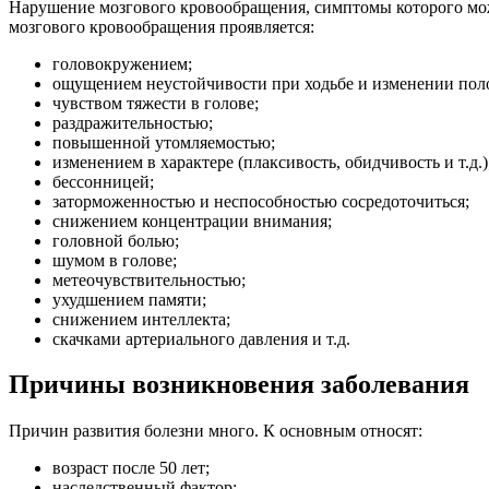
Нарушение мозгового кровообращения, симптомы которого можн
мозгового кровообращения проявляется:
головокружением;
ощущением неустойчивости при ходьбе и изменении пол
чувством тяжести в голове;
раздражительностью;
повышенной утомляемостью;
изменением в характере (плаксивость, обидчивость и т.д.)
бессонницей;
заторможенностью и неспособностью сосредоточиться;
снижением концентрации внимания;
головной болью;
шумом в голове;
метеочувствительностью;
ухудшением памяти;
снижением интеллекта;
скачками артериального давления и т.д.
Причины возникновения заболевания
Причин развития болезни много. К основным относят:
возраст после 50 лет;
наследственный фактор;