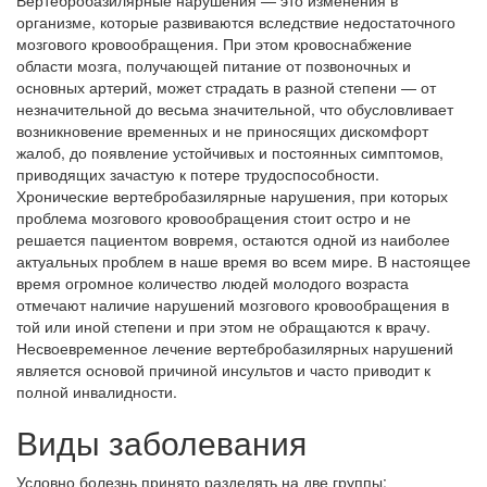
Вертебробазилярные нарушения — это изменения в
организме, которые развиваются вследствие недостаточного
мозгового кровообращения. При этом кровоснабжение
области мозга, получающей питание от позвоночных и
основных артерий, может страдать в разной степени — от
незначительной до весьма значительной, что обусловливает
возникновение временных и не приносящих дискомфорт
жалоб, до появление устойчивых и постоянных симптомов,
приводящих зачастую к потере трудоспособности.
Хронические вертебробазилярные нарушения, при которых
проблема мозгового кровообращения стоит остро и не
решается пациентом вовремя, остаются одной из наиболее
актуальных проблем в наше время во всем мире. В настоящее
время огромное количество людей молодого возраста
отмечают наличие нарушений мозгового кровообращения в
той или иной степени и при этом не обращаются к врачу.
Несвоевременное лечение вертебробазилярных нарушений
является основой причиной инсультов и часто приводит к
полной инвалидности.
Виды заболевания
Условно болезнь принято разделять на две группы: